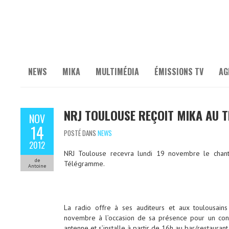
NEWS
MIKA
MULTIMÉDIA
ÉMISSIONS TV
AG
NRJ TOULOUSE REÇOIT MIKA AU 
NOV
14
POSTÉ DANS
NEWS
2012
NRJ Toulouse recevra lundi 19 novembre le chant
de
Télégramme.
Antoine
La radio offre à ses auditeurs et aux toulousain
novembre à l’occasion de sa présence pour un conc
antenne et s’installe à partir de 16h au bar/restauran