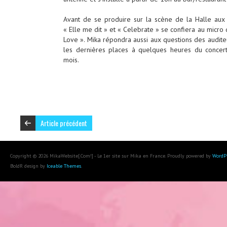
Avant de se produire sur la scène de la Halle aux G
« Elle me dit » et « Celebrate » se confiera au micro
Love ». Mika répondra aussi aux questions des auditeu
les dernières places à quelques heures du concert
mois.
Article précédent
Copyright © 2026 MikaWebsite[.Com!] - Le 1er site sur Mika en France. Proudly powered by
WordP
BoldR design by
Iceable Themes
.