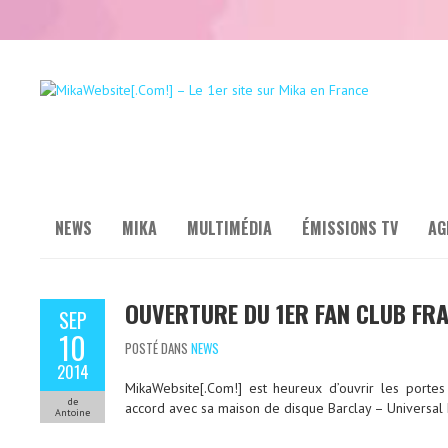
NEWS
MIKA
MULTIMÉDIA
ÉMISSIONS TV
AG
OUVERTURE DU 1ER FAN CLUB FRA
SEP
10
POSTÉ DANS
NEWS
2014
MikaWebsite[.Com!] est heureux d’ouvrir les porte
de
accord avec sa maison de disque Barclay – Universal 
Antoine