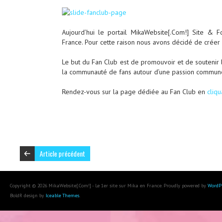
Aujourd’hui le portail MikaWebsite[.Com!] Site & 
France. Pour cette raison nous avons décidé de créer 
Le but du Fan Club est de promouvoir et de soutenir l
la communauté de fans autour d’une passion commun
Rendez-vous sur la page dédiée au Fan Club en
cliqu
Article précédent
Copyright © 2026 MikaWebsite[.Com!] - Le 1er site sur Mika en France. Proudly powered by
WordP
BoldR design by
Iceable Themes
.