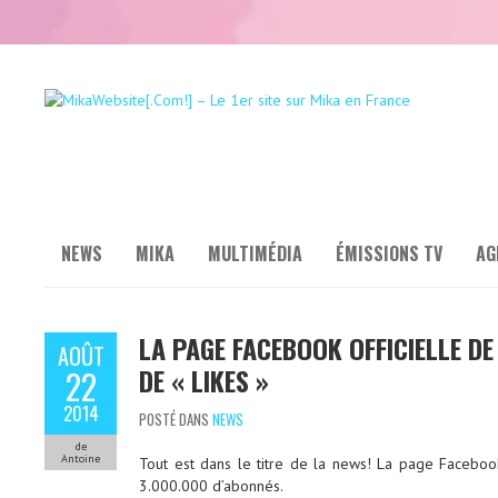
NEWS
MIKA
MULTIMÉDIA
ÉMISSIONS TV
AG
LA PAGE FACEBOOK OFFICIELLE DE
AOÛT
DE « LIKES »
22
2014
POSTÉ DANS
NEWS
de
Antoine
Tout est dans le titre de la news! La page Facebook
3.000.000 d’abonnés.