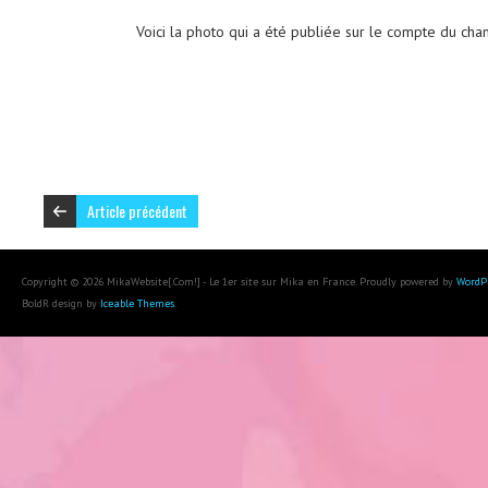
Voici la photo qui a été publiée sur le compte du chan
Article précédent
Copyright © 2026 MikaWebsite[.Com!] - Le 1er site sur Mika en France. Proudly powered by
WordP
BoldR design by
Iceable Themes
.