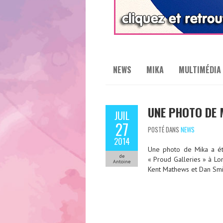
NEWS
MIKA
MULTIMÉDIA
UNE PHOTO DE 
JUIL
27
POSTÉ DANS
NEWS
2014
Une photo de Mika a été
de
« Proud Galleries » à Lo
Antoine
Kent Mathews et Dan Smi