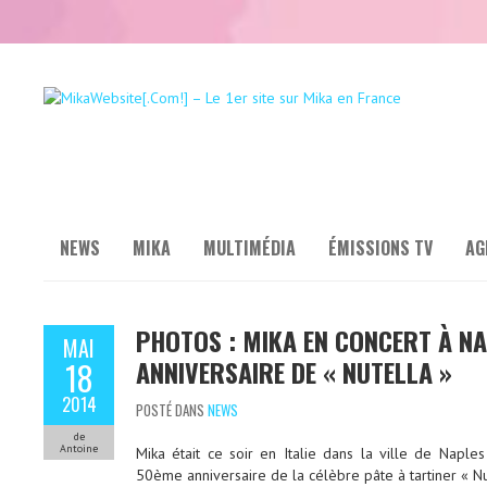
NEWS
MIKA
MULTIMÉDIA
ÉMISSIONS TV
AG
PHOTOS : MIKA EN CONCERT À N
MAI
ANNIVERSAIRE DE « NUTELLA »
18
2014
POSTÉ DANS
NEWS
de
Antoine
Mika était ce soir en Italie dans la ville de Naple
50ème anniversaire de la célèbre pâte à tartiner « Nu