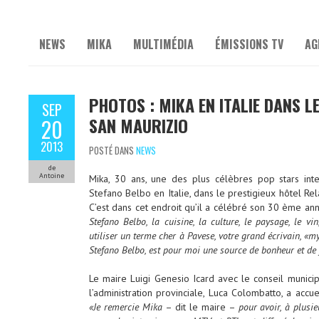
NEWS
MIKA
MULTIMÉDIA
ÉMISSIONS TV
AG
PHOTOS : MIKA EN ITALIE DANS L
SEP
SAN MAURIZIO
20
2013
POSTÉ DANS
NEWS
de
Antoine
Mika, 30 ans, une des plus célèbres pop stars int
Stefano Belbo en Italie, dans le prestigieux hôtel Re
C’est dans cet endroit qu’il a célébré son 30 ème ann
Stefano Belbo, la cuisine, la culture, le paysage, le vi
utiliser un terme cher à Pavese, votre grand écrivain, «m
Stefano Belbo, est pour moi une source de bonheur et de j
Le maire Luigi Genesio Icard avec le conseil municip
l’administration provinciale, Luca Colombatto, a accue
«Je remercie Mika
– dit le maire –
pour avoir, à plusi