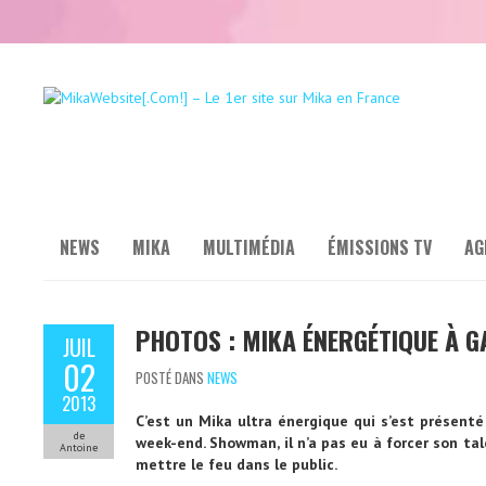
NEWS
MIKA
MULTIMÉDIA
ÉMISSIONS TV
AG
PHOTOS : MIKA ÉNERGÉTIQUE À 
JUIL
02
POSTÉ DANS
NEWS
2013
C’est un Mika ultra énergique qui s’est présent
de
week-end. Showman, il n’a pas eu à forcer son ta
Antoine
mettre le feu dans le public.