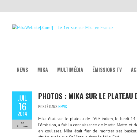
NEWS
MIKA
MULTIMÉDIA
ÉMISSIONS TV
AG
PHOTOS : MIKA SUR LE PLATEAU DE
JUIL
16
POSTÉ DANS
NEWS
2014
Mika était sur le plateau de L’été indien, le lundi 14
de
l’émission, a fait la connaissance de Martin Matte et 
Antoine
en coulisses, Mika était fier de montrer ses bask