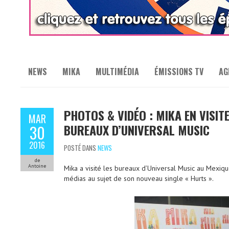
NEWS
MIKA
MULTIMÉDIA
ÉMISSIONS TV
AG
PHOTOS & VIDÉO : MIKA EN VISIT
MAR
BUREAUX D’UNIVERSAL MUSIC
30
2016
POSTÉ DANS
NEWS
de
Antoine
Mika a visité les bureaux d’Universal Music
au Mexique
médias au sujet de son nouveau single « Hurts ».