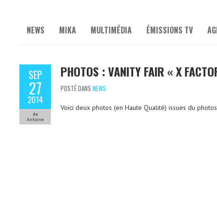
NEWS
MIKA
MULTIMÉDIA
ÉMISSIONS TV
AG
PHOTOS : VANITY FAIR « X FACT
SEP
27
POSTÉ DANS
NEWS
2014
Voici deux photos (en Haute Qualité) issues du photosh
de
Antoine