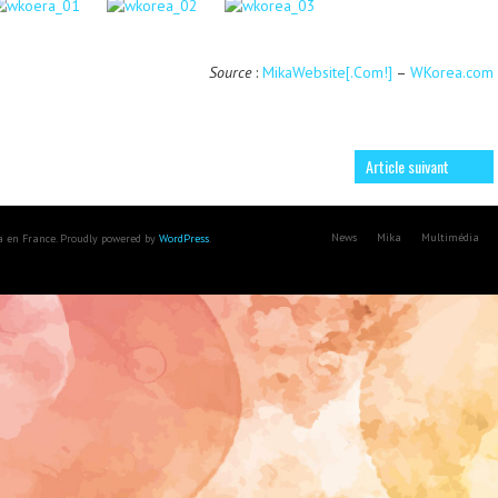
Source
:
MikaWebsite[.Com!]
–
WKorea.com
Article suivant
News
Mika
Multimédia
ka en France. Proudly powered by
WordPress
.