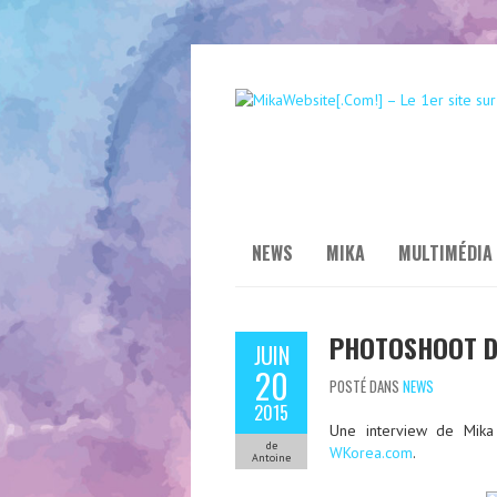
NEWS
MIKA
MULTIMÉDIA
PHOTOSHOOT DE
JUIN
20
POSTÉ DANS
NEWS
2015
Une interview de Mika 
de
WKorea.com
.
Antoine