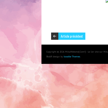
Article précédent
Copyright © 2026 MikaWebsite[.Com!] - Le 1er site sur Mi
BoldR design by
Iceable Themes
.