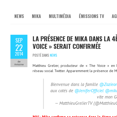
NEWS
MIKA
MULTIMÉDIA
ÉMISSIONS TV
AG
LA PRÉSENCE DE MIKA DANS LA 4
SEP
VOICE » SERAIT CONFIRMÉE
22
2014
POSTÉ DANS
NEWS
de
Antoine
Matthieu Grelier, producteur de « The Voice » en 
réseau social Twitter. Apparemment la présence de M
Bienvenue dans la famille
@Zazieon
aux cotés de
@JeniferOfficiel
@mika
vite mon G
— MatthieuGrelierTV (@MatthieuG
MAJ : Mika confirme sa présence dans la 4ème sais