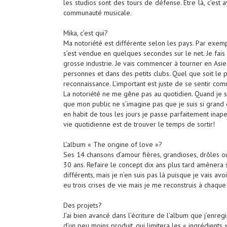
les studios sont des tours de défense. Être là, c’est 
communauté musicale.
Mika, c’est qui?
Ma notoriété est différente selon les pays. Par exem
s’est vendue en quelques secondes sur le net. Je fais 
grosse industrie. Je vais commencer à tourner en Asi
personnes et dans des petits clubs. Quel que soit le p
reconnaissance. L’important est juste de se sentir co
La notoriété ne me gêne pas au quotidien. Quand je so
que mon public ne s’imagine pas que je suis si grand 
en habit de tous les jours je passe parfaitement ina
vie quotidienne est de trouver le temps de sortir!
L’album « The origine of love »?
Ses 14 chansons d’amour fières, grandioses, drôles 
30 ans. Refaire le concept dix ans plus tard amènera
différents, mais je n’en suis pas là puisque je vais avo
eu trois crises de vie mais je me reconstruis à chaque 
Des projets?
J’ai bien avancé dans l’écriture de l’album que j’enr
d’un peu moins produit, qui limitera les « ingrédients »