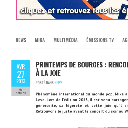
NEWS
MIKA
MULTIMÉDIA
ÉMISSIONS TV
AG
PRINTEMPS DE BOURGES : RENCO
AVR
À LA JOIE
27
2013
POSTÉ DANS
NEWS
de
Antoine
Phénomène international du monde pop, Mika a 
Love. Lors de l’édition 2013, il est venu partage
générosité, sa légèreté et cette joie qu’il s
Retrouvons le juste avant le concert du soir au 