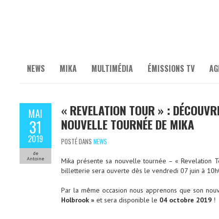
NEWS
MIKA
MULTIMÉDIA
ÉMISSIONS TV
AG
« REVELATION TOUR » : DÉCOUVRE
MAI
NOUVELLE TOURNÉE DE MIKA
31
2019
POSTÉ DANS
NEWS
de
Antoine
Mika présente sa nouvelle tournée – « Revelation 
billetterie sera ouverte dès le vendredi 07 juin à 10h
Par la même occasion nous apprenons que son nouve
Holbrook »
et sera disponible le
04 octobre 2019
!