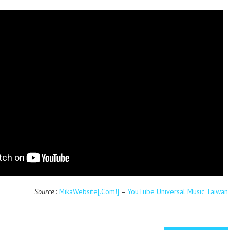
Source
:
MikaWebsite[.Com!]
–
YouTube Universal Music Taïwan