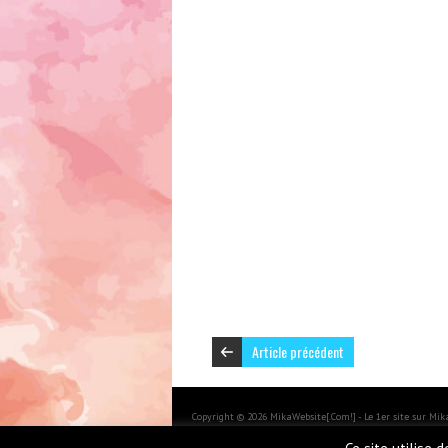
Article précédent
Copyright © 2026 MikaWebsite[.Com!] - Le 1er site sur Mi
BoldR design by
Iceable Themes
.