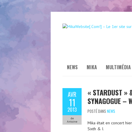
NEWS
MIKA
MULTIMÉDIA
« STARDUST » &
AVR
SYNAGOGUE – 
11
2013
POSTÉ DANS
NEWS
de
Antoine
Mika était en concert hie
Sixth & I.