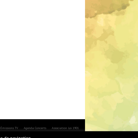
Émissions TV
Agenda Concerts
Association Loi 1901