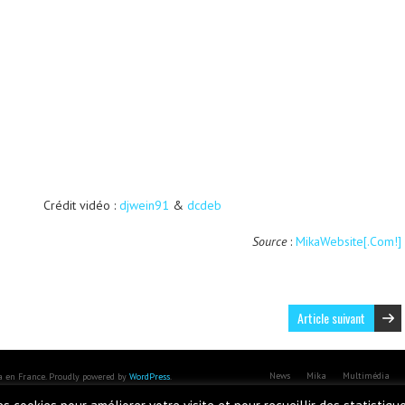
Crédit vidéo :
djwein91
&
dcdeb
Source
:
MikaWebsite[.Com!]
Article suivant
News
Mika
Multimédia
ka en France. Proudly powered by
WordPress
.