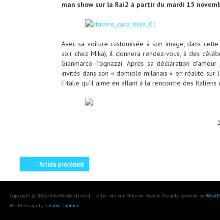
man show sur la Rai2 à partir du mardi 15 novem
Avec sa voiture customisée à son image, dans cette 
soir chez Mika), il donnera rendez-vous, à des célébr
Gianmarco Tognazzi. Après sa déclaration d’amour à 
invités dans son « domicile milanais » en réalité su
l’Italie qu’il aime en allant à la rencontre des Italiens
Article précédent
Copyright © 2026 MikaWebsite[.Com!] - Le 1er site sur Mika en France. Proudly powered by
WordP
BoldR design by
Iceable Themes
.