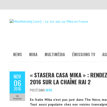
NEWS
MIKA
MULTIMÉDIA
ÉMISSIONS TV
AG
« STASERA CASA MIKA » : RENDE
NOV
2016 SUR LA CHAÎNE RAI 2
06
2016
POSTÉ DANS
NEWS
de
Antoine
En Italie Mika n’est pas juré dans The Voice, ma
Tout aussi populaire chez nos voisins transalpin