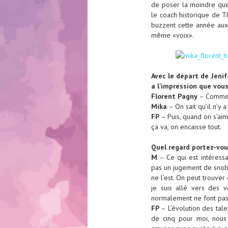
de poser la moindre ques
le coach historique de T
buzzent cette année aux
même «voix».
Avec le départ de Jenif
a l’impression que vou
Florent Pagny
– Comme on
Mika
– On sait qu’il n’y 
FP
– Puis, quand on s’aim
ça va, on encaisse tout.
Quel regard portez-vous
M
– Ce qui est intéressan
pas un jugement de snob 
ne l’est. On peut trouve
je suis allé vers des v
normalement ne font pa
FP
– L’évolution des tale
de cinq pour moi, nou