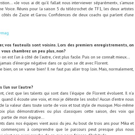
tion… «Je vous ai dit qu’il fallait nous interviewer séparément», s’amuse
he Voice. Réunis pour la saison 5 du télécrochet de TF1, les deux artistes
 côtés de Zazie et Garou. Confidences de deux coachs qui parlent d’une
er, vos fauteuils sont voisins. Lors des premiers enregistrements, on
s vous chambrez un peu plus, non?
 est l’un à côté de l’autre, c’est plus facile. Puis on se connaît mieux…
a jamais d’énergie négative dans ce qu’on se dit avec Florent.
e bien, on se vanne bien! Il ne faut pas aller trop loin. Mais, normalement,
 l’un sur l’autre?
t, c’est que les talents qui sont dans l’équipe de Florent évoluent. Il n’a
quand il écoute une voix, et moi je déteste les snobs! Aucun d’entre nous
r de la valeur dans toute sorte de voix et tout style de musique. Moi-même
oix plus démonstratives ou plus classiques cette saison, des voix qui
s partie de mon équipe…
nts dans nos équipes vient aussi du jeu. Au bout de trois ans pour Mika et
s commençons à comprendre que le parcours peut presque plus nous