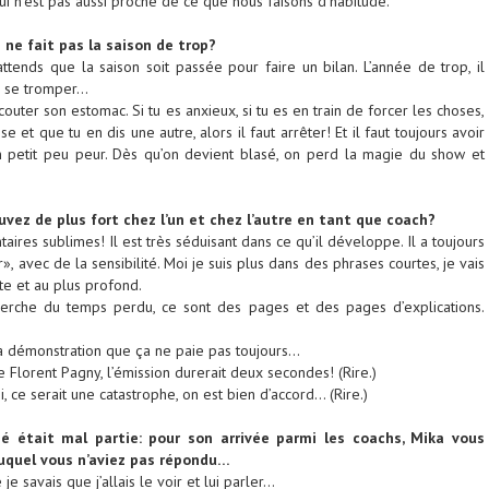
i n’est pas aussi proche de ce que nous faisons d’habitude.
ne fait pas la saison de trop?
ttends que la saison soit passée pour faire un bilan. L’année de trop, il
as se tromper…
couter son estomac. Si tu es anxieux, si tu es en train de forcer les choses,
 et que tu en dis une autre, alors il faut arrêter! Et il faut toujours avoir
un petit peu peur. Dès qu’on devient blasé, on perd la magie du show et
vez de plus fort chez l’un et chez l’autre en tant que coach?
ires sublimes! Il est très séduisant dans ce qu’il développe. Il a toujours
, avec de la sensibilité. Moi je suis plus dans des phrases courtes, je vais
ite et au plus profond.
herche du temps perdu, ce sont des pages et des pages d’explications.
 la démonstration que ça ne paie pas toujours…
ue Florent Pagny, l’émission durerait deux secondes! (Rire.)
i, ce serait une catastrophe, on est bien d’accord… (Rire.)
ié était mal partie: pour son arrivée parmi les coachs, Mika vous
uquel vous n’aviez pas répondu…
e savais que j’allais le voir et lui parler…