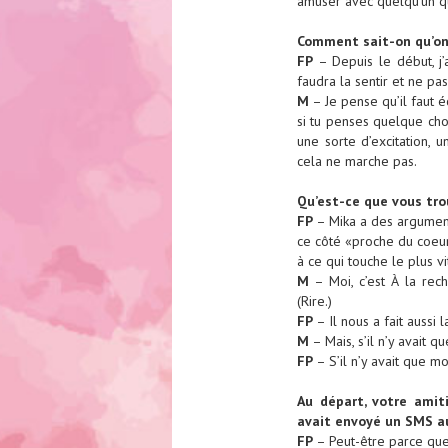
amuser avec quelqu’un qu
Comment sait-on qu’on 
FP
– Depuis le début, j’a
faudra la sentir et ne p
M
– Je pense qu’il faut é
si tu penses quelque chose
une sorte d’excitation, 
cela ne marche pas.
Qu’est-ce que vous trou
FP
– Mika a des argumenta
ce côté «proche du coeur»
à ce qui touche le plus v
M
– Moi, c’est À la rec
(Rire.)
FP
– Il nous a fait aussi
M
– Mais, s’il n’y avait q
FP
– S’il n’y avait que mo
Au départ, votre amit
avait envoyé un SMS a
FP
– Peut-être parce que j