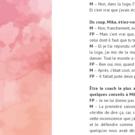
M
– Non, dans la loge, Fl
Et c’est vrai que j’avais é
Du coup, Mika, étiez-vo
M
– Non, franchement, ave
FP
– Mais c’est vrai que, 
celui dont il faut que tu
M
– Et je t’ai répondu: 
la loge, j’ai mis de la m
danser. Tout le monde a é
FP
– Ben oui, moi, quand 
M
– Après, c’était cool, 
FP
– Il fallait juste deu
Être le coach le plus 
quelques conseils à M
FP
– Je ne lui donne pas d
M
– La première saison, 
«Arrête de dire ça, car, s
cette inconscience que j’a
et le défendre comme un
quelqu’un nous avait dit