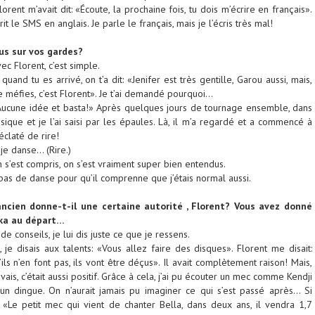
orent m’avait dit: «Écoute, la prochaine fois, tu dois m’écrire en français».
crit le SMS en anglais. Je parle le français, mais je l’écris très mal!
us sur vos gardes?
c Florent, c’est simple.
quand tu es arrivé, on t’a dit: «Jenifer est très gentille, Garou aussi, mais,
 te méfies, c’est Florent». Je t’ai demandé pourquoi…
«Aucune idée et basta!» Après quelques jours de tournage ensemble, dans
usique et je l’ai saisi par les épaules. Là, il m’a regardé et a commencé à
claté de rire!
je danse… (Rire.)
on s’est compris, on s’est vraiment super bien entendus.
x pas de danse pour qu’il comprenne que j’étais normal aussi.
ancien donne-t-il une certaine autorité , Florent? Vous avez donné
ika au départ…
e conseils, je lui dis juste ce que je ressens.
je disais aux talents: «Vous allez faire des disques». Florent me disait:
’ils n’en font pas, ils vont être déçus». Il avait complètement raison! Mais,
vais, c’était aussi positif. Grâce à cela, j’ai pu écouter un mec comme Kendji
 dingue. On n’aurait jamais pu imaginer ce qui s’est passé après… Si
: «Le petit mec qui vient de chanter Bella, dans deux ans, il vendra 1,7