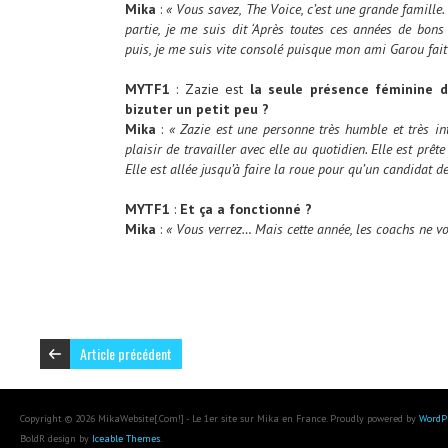
Mika
:
« Vous savez, The Voice, c’est une grande famille. 
partie, je me suis dit ‘Après toutes ces années de bons 
puis, je me suis vite consolé puisque mon ami Garou fai
MYTF1
: Zazie est
la seule présence féminine d
bizuter un petit peu ?
Mika
:
« Zazie est une personne très humble et très inte
plaisir de travailler avec elle au quotidien. Elle est prê
Elle est allée jusqu’à faire la roue pour qu’un candidat d
MYTF1
:
Et ça a fonctionné ?
Mika
:
« Vous verrez… Mais cette année, les coachs ne vo
Article précédent
Copyright © 2026 MikaWebsite[.Com!] - Le 1er site sur Mika en France. Proudly powered by
WordP
BoldR design by
Iceable Themes
.