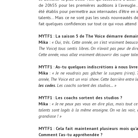
de 20h55 pour les premières auditions à l’aveugl
été établis pour permettre aux internautes d’être en 
talents… Mais ce ne sont pas les seuls nouveautés d
fait quelques confidences sur tout ce qui vous attend
MYTF1
:
La saison 5 de The Voice démarre demain 
Mika
:
« Oui, très. Cette année, on s’est vraiment bea
The Voice) tous sentis libres. On n’avait pas peur de dir
Cette année, vous allez vraiment découvrir des super tale
MYTF1
:
As-tu quelques indiscrétions à nous livre
Mika
:
« Je ne voudrais pas gâcher le suspens (rires). T
année, The Voice est un vrai show. Cette barrière entre l
les codes
. Les coachs sortent des studios… »
MYTF1
:
Les coachs sortent des studios ?
Mika
:
« Je ne peux pas vous en dire plus, mais tout c
talents sont logés à la même enseigne. On va les voir, 
grandiose ! »
MYTF1
:
Cela fait maintenant plusieurs mois qu
Comment l’as-tu appréhendée ?