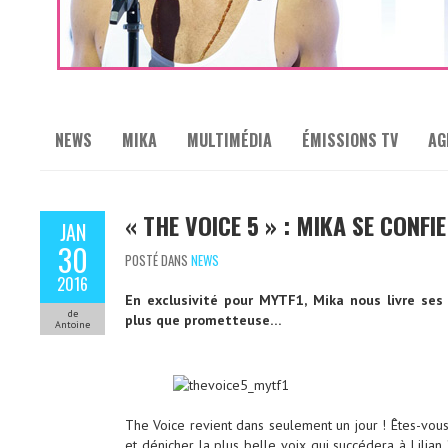
NEWS
MIKA
MULTIMÉDIA
ÉMISSIONS TV
AG
« THE VOICE 5 » : MIKA SE CONFIE
JAN
30
POSTÉ DANS
NEWS
2016
En exclusivité pour MYTF1, Mika nous livre ses 
de
plus que prometteuse…
Antoine
The Voice revient dans seulement un jour ! Êtes-vous
et dénicher la plus belle voix qui succédera à Lilian