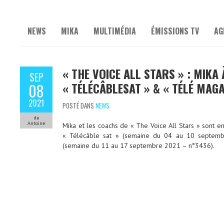
NEWS
MIKA
MULTIMÉDIA
ÉMISSIONS TV
AG
« THE VOICE ALL STARS » : MIKA 
SEP
« TÉLÉCÂBLESAT » & « TÉLÉ MAGA
08
2021
POSTÉ DANS
NEWS
de
Antoine
Mika et les coachs de « The Voice All Stars » sont 
« Télécâble sat » (semaine du 04 au 10 septem
(semaine du 11 au 17 septembre 2021 – n°3436).