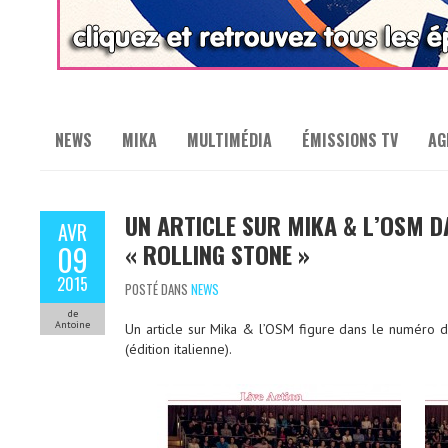
NEWS
MIKA
MULTIMÉDIA
ÉMISSIONS TV
AG
UN ARTICLE SUR MIKA & L’OSM D
AVR
« ROLLING STONE »
09
2015
POSTÉ DANS
NEWS
de
Antoine
Un article sur Mika & l’OSM figure dans le numéro d
(édition italienne).