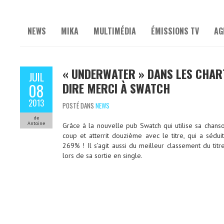
NEWS
MIKA
MULTIMÉDIA
ÉMISSIONS TV
AG
« UNDERWATER » DANS LES CHART
JUIL
DIRE MERCI À SWATCH
08
2013
POSTÉ DANS
NEWS
de
Antoine
Grâce à la nouvelle pub Swatch qui utilise sa chans
coup et atterrit douzième avec le titre, qui a sédu
269% ! Il s’agit aussi du meilleur classement du tit
lors de sa sortie en single.