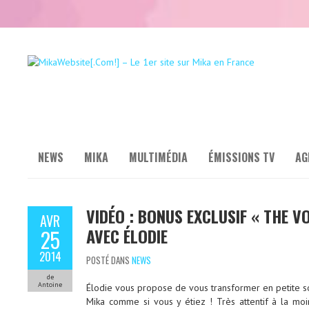
NEWS
MIKA
MULTIMÉDIA
ÉMISSIONS TV
AG
VIDÉO : BONUS EXCLUSIF « THE V
AVR
AVEC ÉLODIE
25
2014
POSTÉ DANS
NEWS
de
Antoine
Élodie vous propose de vous transformer en petite s
Mika comme si vous y étiez ! Très attentif à la moi