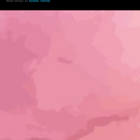
BoldR design by
Iceable Themes
.