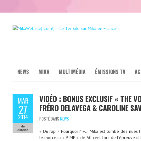
NEWS
MIKA
MULTIMÉDIA
ÉMISSIONS TV
AG
VIDÉO : BONUS EXCLUSIF « THE V
MAR
FRÉRO DELAVEGA & CAROLINE SAV
27
2014
POSTÉ DANS
NEWS
de
Antoine
« Du rap ? Pourquoi ? »… Mika est tombé des nues lo
le morceau « PIMP » de 50 cent lors de l’épreuve ult