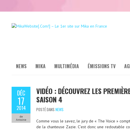
NEWS
MIKA
MULTIMÉDIA
ÉMISSIONS TV
AG
VIDÉO : DÉCOUVREZ LES PREMIÈRE
DÉC
SAISON 4
17
2014
POSTÉ DANS
NEWS
de
Antoine
Comme vous le savez, le jury de « The Voice » compte 
de la chanteuse Zazie. C’est donc une redoutable com