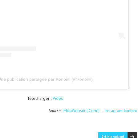
ne publication partagée par Konbini (@konbini)
Télécharger :
Vidéo
Source
:
MikaWebsite[.Com!]
–
Instagram konbini
Article suivant