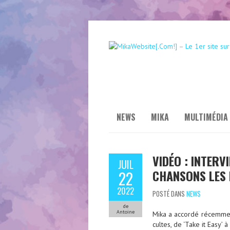
NEWS
MIKA
MULTIMÉDIA
VIDÉO : INTERV
JUIL
CHANSONS LES 
22
2022
POSTÉ DANS
NEWS
de
Antoine
Mika a accordé récemment
cultes, de ‘Take it Easy’ à