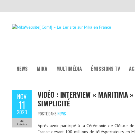
NEWS
MIKA
MULTIMÉDIA
ÉMISSIONS TV
AG
VIDÉO : INTERVIEW « MARITIMA »
NOV
SIMPLICITÉ
11
2023
POSTÉ DANS
NEWS
de
Antoine
Après avoir participé à la Cérémonie de Clôture 
France devant 100 millions de téléspectateurs en M