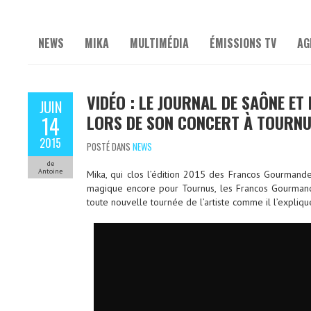
NEWS
MIKA
MULTIMÉDIA
ÉMISSIONS TV
AG
VIDÉO : LE JOURNAL DE SAÔNE ET
JUIN
LORS DE SON CONCERT À TOURN
14
2015
POSTÉ DANS
NEWS
de
Antoine
Mika, qui clos l’édition 2015 des Francos Gourmande
magique encore pour Tournus, les Francos Gourmand
toute nouvelle tournée de l’artiste comme il l’expliqu