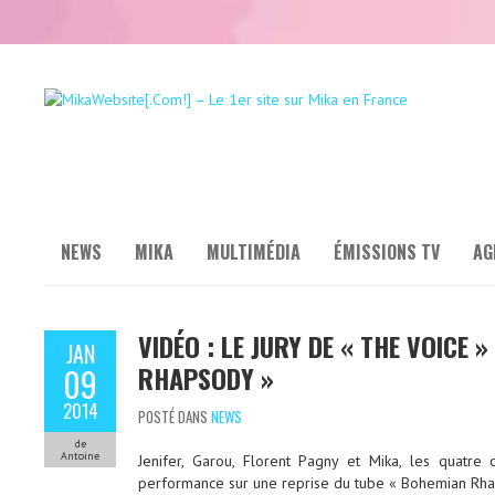
NEWS
MIKA
MULTIMÉDIA
ÉMISSIONS TV
AG
VIDÉO : LE JURY DE « THE VOICE
JAN
RHAPSODY »
09
2014
POSTÉ DANS
NEWS
de
Antoine
Jenifer, Garou, Florent Pagny et Mika, les quatre
performance sur une reprise du tube « Bohemian Rh