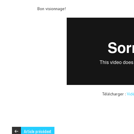
Bon visionnage!
Télécharger :
Vid
Article précédent