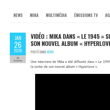
NEWS
MIKA
MULTIMÉDIA
ÉMISSIONS TV
AG
VIDÉO : MIKA DANS « LE 1945 » 
JAN
SON NOUVEL ALBUM « HYPERLOVE
26
2026
POSTÉ DANS
NEWS
de
Antoine
Une interview de Mika a été diffusée dans « Le 1945
la sortie de son nouvel album « Hyperlove ».