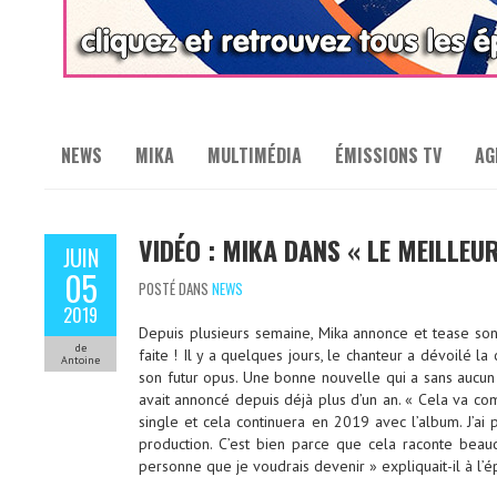
NEWS
MIKA
MULTIMÉDIA
ÉMISSIONS TV
AG
VIDÉO : MIKA DANS « LE MEILLEU
JUIN
05
POSTÉ DANS
NEWS
2019
Depuis plusieurs semaine, Mika annonce et tease son
de
faite ! Il y a quelques jours, le chanteur a dévoilé l
Antoine
son futur opus. Une bonne nouvelle qui a sans aucun 
avait annoncé depuis déjà plus d’un an. « Cela va c
single et cela continuera en 2019 avec l’album. J’ai
production. C’est bien parce que cela raconte beauco
personne que je voudrais devenir » expliquait-il à l’