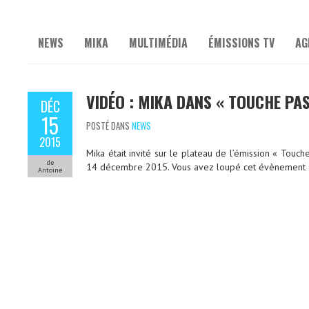
NEWS
MIKA
MULTIMÉDIA
ÉMISSIONS TV
AG
VIDÉO : MIKA DANS « TOUCHE PA
DÉC
15
POSTÉ DANS
NEWS
2015
Mika était invité sur le plateau de l’émission « Touc
de
14 décembre 2015. Vous avez loupé cet évènement : v
Antoine