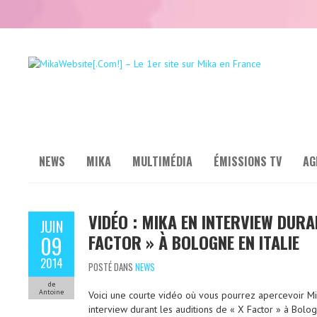
NEWS
MIKA
MULTIMÉDIA
ÉMISSIONS TV
AG
VIDÉO : MIKA EN INTERVIEW DURA
JUIN
FACTOR » À BOLOGNE EN ITALIE
09
2014
POSTÉ DANS
NEWS
de
Antoine
Voici une courte vidéo où vous pourrez apercevoir Mik
interview durant les auditions de « X Factor » à Bologn