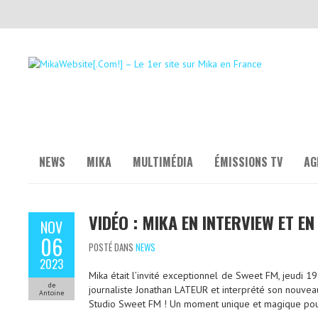
NEWS
MIKA
MULTIMÉDIA
ÉMISSIONS TV
AG
VIDÉO : MIKA EN INTERVIEW ET EN
NOV
06
POSTÉ DANS
NEWS
2023
Mika était l’invité exceptionnel de Sweet FM, jeudi 1
de
journaliste Jonathan LATEUR et interprété son nouveau
Antoine
Studio Sweet FM ! Un moment unique et magique pour l