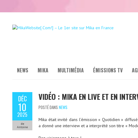
NEWS
MIKA
MULTIMÉDIA
ÉMISSIONS TV
AG
VIDÉO : MIKA EN LIVE ET EN INTE
DÉC
10
POSTÉ DANS
NEWS
2025
Mika était invité dans l’émission « Quotidien » diff
de
a donné une interview et a interprété son titre « Mod
Antoine