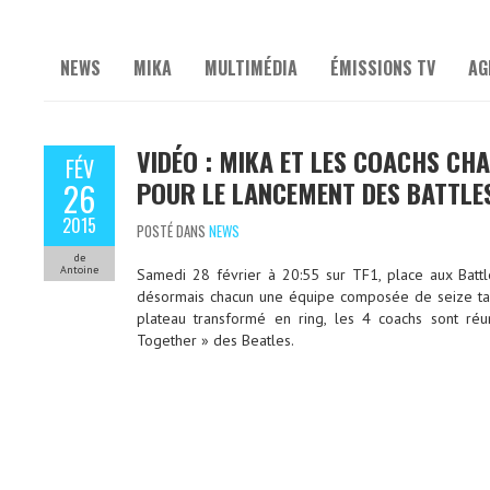
NEWS
MIKA
MULTIMÉDIA
ÉMISSIONS TV
AG
VIDÉO : MIKA ET LES COACHS CH
FÉV
POUR LE LANCEMENT DES BATTLE
26
2015
POSTÉ DANS
NEWS
de
Antoine
Samedi 28 février à 20:55 sur TF1, place aux Battle
désormais chacun une équipe composée de seize ta
plateau transformé en ring, les 4 coachs sont réu
Together » des Beatles.