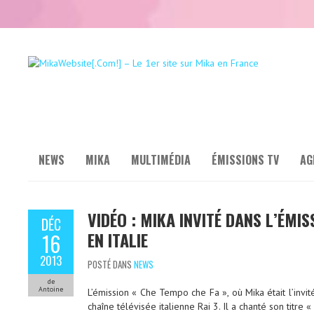
NEWS
MIKA
MULTIMÉDIA
ÉMISSIONS TV
AG
VIDÉO : MIKA INVITÉ DANS L’ÉMI
DÉC
EN ITALIE
16
2013
POSTÉ DANS
NEWS
de
Antoine
L’émission « Che Tempo che Fa », où Mika était l’invi
chaîne télévisée italienne Rai 3. Il a chanté son titre 