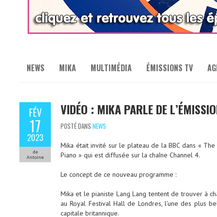
NEWS
MIKA
MULTIMÉDIA
ÉMISSIONS TV
AG
VIDÉO : MIKA PARLE DE L’ÉMISSI
FÉV
17
POSTÉ DANS
NEWS
2023
Mika était invité sur le plateau de la BBC dans « Th
de
Piano » qui est diffusée sur la chaîne Channel 4.
Antoine
Le concept de ce nouveau programme :
Mika et le pianiste Lang Lang tentent de trouver à c
au Royal Festival Hall de Londres, l’une des plus be
capitale britannique.