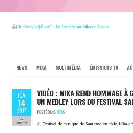
NEWS
MIKA
MULTIMÉDIA
ÉMISSIONS TV
AG
VIDÉO : MIKA REND HOMMAGE À 
FÉV
UN MEDLEY LORS DU FESTIVAL S
14
2017
POSTÉ DANS
NEWS
de
Antoine
Au Festi­val de musique de Sanremo en Italie, Mika 