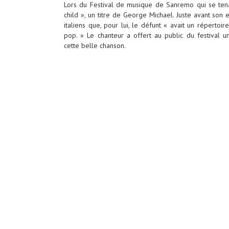
Lors du Festi­val de musique de Sanremo qui se tenai
child », un titre de George Michael. Juste avant son en
italiens que, pour lui, le défunt « avait un réper­toir
pop. » Le chan­teur a offert au public du festi­val u
cette belle chan­son.