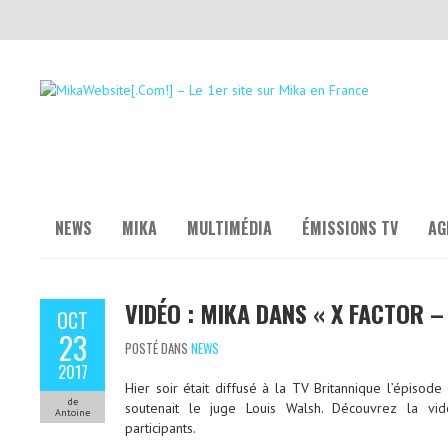
NEWS
MIKA
MULTIMÉDIA
ÉMISSIONS TV
AG
VIDÉO : MIKA DANS « X FACTOR –
OCT
23
POSTÉ DANS
NEWS
2017
Hier soir était diffusé à la TV Britannique l’épisod
de
soutenait le juge Louis Walsh. Découvrez la vi
Antoine
participants.