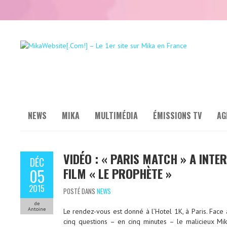
NEWS
MIKA
MULTIMÉDIA
ÉMISSIONS TV
AG
VIDÉO : « PARIS MATCH » A INTE
DÉC
FILM « LE PROPHÈTE »
05
2015
POSTÉ DANS
NEWS
de
Antoine
Le rendez-vous est donné à l’Hotel 1K, à Paris. Face 
cinq questions – en cinq minutes – le malicieux Mik