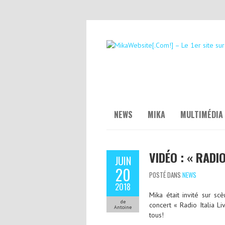
NEWS
MIKA
MULTIMÉDIA
VIDÉO : « RADI
JUIN
20
POSTÉ DANS
NEWS
2018
Mika était invité sur s
de
concert « Radio Italia L
Antoine
tous!