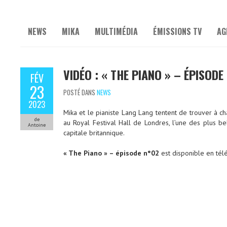
NEWS
MIKA
MULTIMÉDIA
ÉMISSIONS TV
AG
VIDÉO : « THE PIANO » – ÉPISODE
FÉV
23
POSTÉ DANS
NEWS
2023
Mika et le pianiste Lang Lang tentent de trouver à c
de
au Royal Festival Hall de Londres, l’une des plus be
Antoine
capitale britannique.
« The Piano » – épisode n°02
est disponible en tél