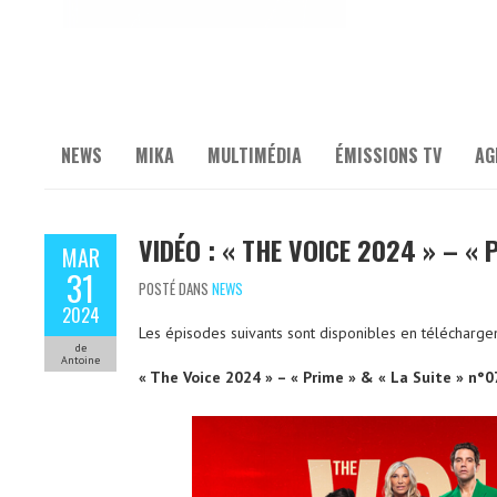
NEWS
MIKA
MULTIMÉDIA
ÉMISSIONS TV
AG
VIDÉO : « THE VOICE 2024 » – « 
MAR
31
POSTÉ DANS
NEWS
2024
Les épisodes suivants sont disponibles en télécharge
de
Antoine
« The Voice 2024 »
– « Prime » & « La Suite » n°0