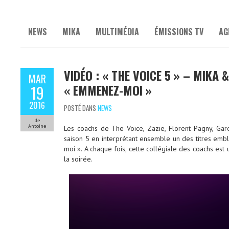
NEWS
MIKA
MULTIMÉDIA
ÉMISSIONS TV
AG
VIDÉO : « THE VOICE 5 » – MIKA
MAR
« EMMENEZ-MOI »
19
2016
POSTÉ DANS
NEWS
de
Antoine
Les coachs de The Voice, Zazie, Florent Pagny, Ga
saison 5 en interprétant ensemble un des titres e
moi ». A chaque fois, cette collégiale des coachs est
la soirée.