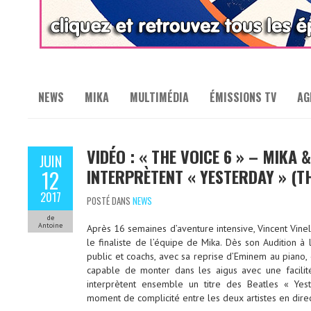
NEWS
MIKA
MULTIMÉDIA
ÉMISSIONS TV
AG
VIDÉO : « THE VOICE 6 » – MIKA 
JUIN
INTERPRÈTENT « YESTERDAY » (T
12
2017
POSTÉ DANS
NEWS
de
Antoine
Après 16 semaines d’aventure intensive, Vincent Vine
le finaliste de l’équipe de Mika. Dès son Audition à
public et coachs, avec sa reprise d’Eminem au piano, 
capable de monter dans les aigus avec une facilité
interprètent ensemble un titre des Beatles « Yes
moment de complicité entre les deux artistes en direc