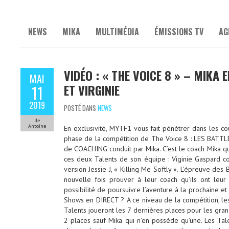
NEWS
MIKA
MULTIMÉDIA
ÉMISSIONS TV
AG
VIDÉO : « THE VOICE 8 » – MIKA
MAI
ET VIRGINIE
11
2019
POSTÉ DANS
NEWS
de
Antoine
En exclusivité, MYTF1 vous fait pénétrer dans les co
phase de la compétition de The Voice 8 : LES BATTLES
de COACHING conduit par Mika. C’est le coach Mika qu
ces deux Talents de son équipe : Viginie Gaspard co
version Jessie J, « Killing Me Softly ». L’épreuve des
nouvelle fois prouver à leur coach qu’ils ont leur 
possibilité de poursuivre l’aventure à la prochaine e
Shows en DIRECT ? A ce niveau de la compétition, les
Talents joueront les 7 dernières places pour les gra
2 places sauf Mika qui n’en possède qu’une. Les Tal