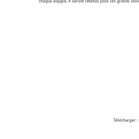
chaque équipe, 4 seront retenus pour les grands show
Télécharger :