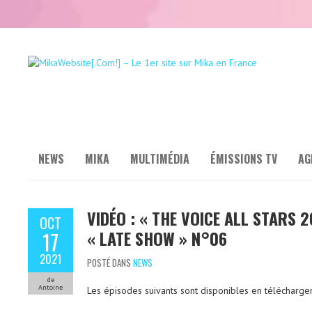
NEWS
MIKA
MULTIMÉDIA
ÉMISSIONS TV
AG
VIDÉO : « THE VOICE ALL STARS 2
OCT
« LATE SHOW » N°06
17
2021
POSTÉ DANS
NEWS
de
Antoine
Les épisodes suivants sont disponibles en télécharge