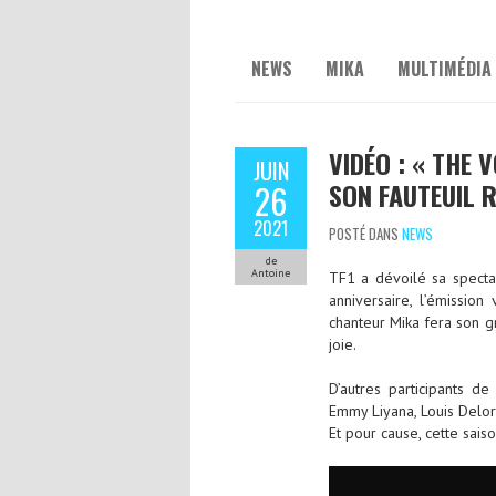
NEWS
MIKA
MULTIMÉDIA
VIDÉO : « THE 
JUIN
SON FAUTEUIL 
26
2021
POSTÉ DANS
NEWS
de
Antoine
TF1 a dévoilé sa specta
anniversaire, l’émission
chanteur Mika fera son g
joie.
D’autres participants 
Emmy Liyana, Louis Delort
Et pour cause, cette sai