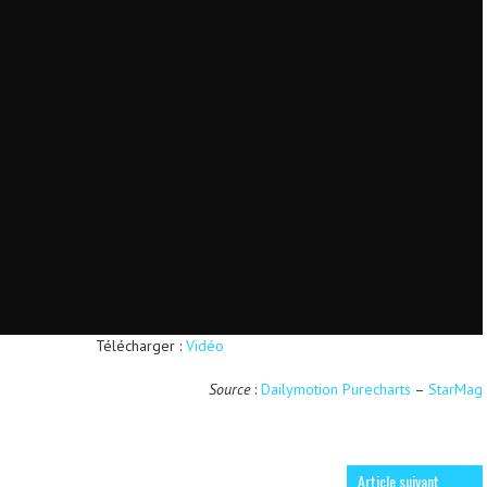
Télécharger :
Vidéo
Source
:
Dailymotion Purecharts
–
StarMag
Article suivant