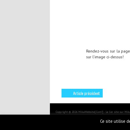
Rendez-vous sur la pag
sur l’image ci-dessus!
Article précédent
Copyright © 2026 MikaWebsite[.Com!] - Le 1er site sur Mi
BoldR design by
Iceable Themes
.
Ce site utilise 