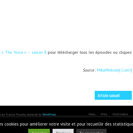
e
« The Voice » – saison 8
pour télécharger tous les épisodes ou cliquez
Source
:
MikaWebsite[.Com!]
Article suivant
News
Mika
Multimédia
ka en France. Proudly powered by
WordPress
.
des cookies pour améliorer votre visite et pour recueillir des statistiqu