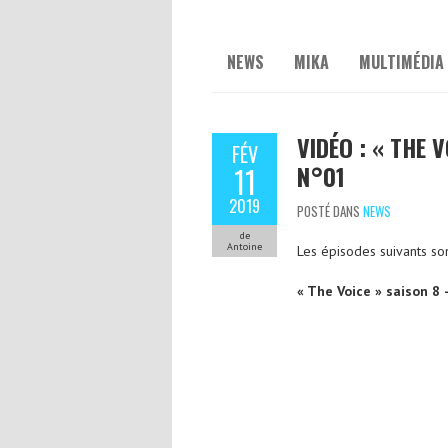
NEWS
MIKA
MULTIMÉDIA
VIDÉO : « THE V
FÉV
N°01
11
2019
POSTÉ DANS
NEWS
de
Antoine
Les épisodes suivants so
« The Voice » saison 8 